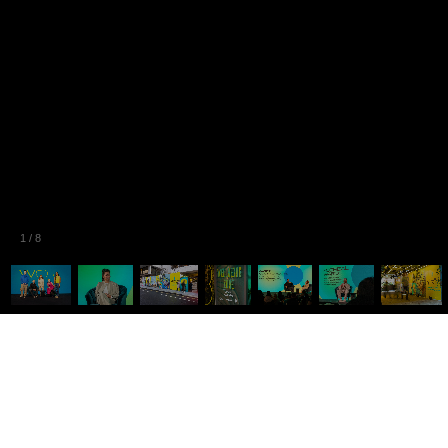
1
/
8