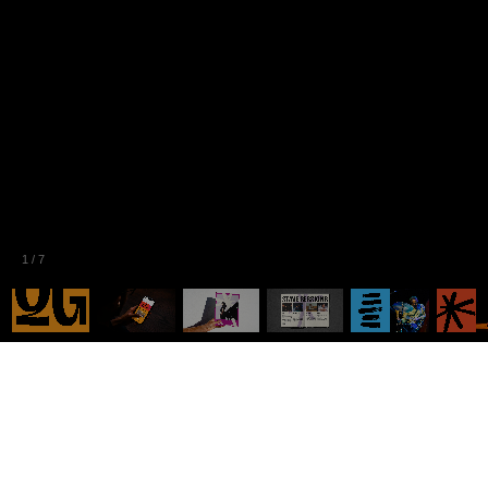
1
/
7